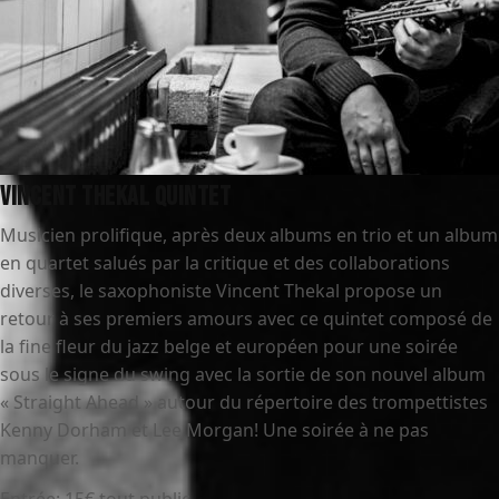
Vincent Thekal Quintet
Musicien prolifique, après deux albums en trio et un album
en quartet salués par la critique et des collaborations
diverses, le saxophoniste Vincent Thekal propose un
retour à ses premiers amours avec ce quintet composé de
la fine fleur du jazz belge et européen pour une soirée
sous le signe du swing avec la sortie de son nouvel album
« Straight Ahead » autour du répertoire des trompettistes
Kenny Dorham et Lee Morgan! Une soirée à ne pas
manquer.