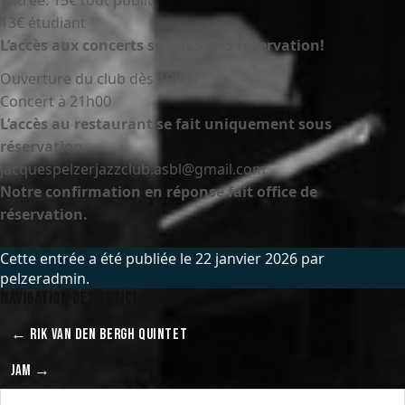
Entrée: 15€ tout public
13€ étudiant
L’accès aux concerts se fait SANS réservation!
Ouverture du club dès 19h00
Concert à 21h00
L’accès au restaurant se fait uniquement sous
réservation.
jacquespelzerjazzclub.asbl@gmail.com
Notre confirmation en réponse fait office de
réservation.
Cette entrée a été publiée le
22 janvier 2026
par
pelzeradmin
.
Navigation des articles
←
RIK VAN DEN BERGH QUINTET
JAM
→