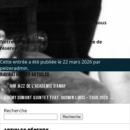
L’accès aux concerts se fait sans réservation!
Ouverture du club dès 19h00
Concert 21h00
L’accès au restaurant se fait uniquement sous
réservation.
jacquespelzerjazzclub.asbl@gmail.com
Notre confirmation en réponse fait office de
réservation.
Cette entrée a été publiée le
22 mars 2026
par
pelzeradmin
.
Navigation des articles
←
JAM JAZZ DE L’ACADÉMIE D’AMAY
JÉRÉMY DUMONT QUINTET FEAT. GODWIN LOUIS – TOUR 2026
→
Recherche
Recherche