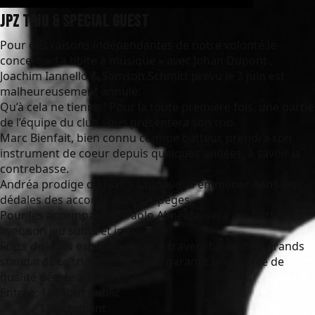
JPZ Trio & special guest
Pour des raisons indépendantes de notre volonté le
concert « La boîte à musique » avec Johan Dupont ,
Joachim Iannello & Samson Schmitt prévu le 3 juin est
malheureusement annulé.
Qu’à cela ne tienne ! Pour la toute première fois, une partie
de l’équipe du club vous présentera son trio.
Marc Bienfait, bien connu comme batteur, prendra son
instrument de coeur depuis quelques années, à savoir la
contrebasse.
Andréa prodige du piano saura vous emmener dans les
dédales des accords et des arpèges.
Pour les accompagner, Paolo Almeida, sera à la batterie
avec son jeu subtil et imparable.
Forts de leurs expériences, et à travers balades et grands
standards ce trio de choc vous garantit une soirée de
qualité dédiée à la note bleue.
Entrée: 15€ tout public
13€ étudiant