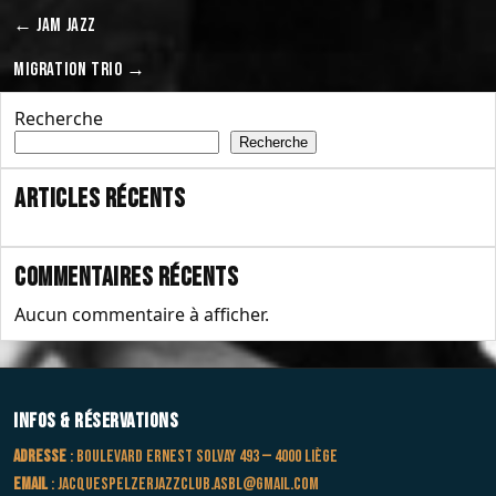
←
JAM JAZZ
MIGRATION TRIO
→
Recherche
Recherche
Articles récents
Commentaires récents
Aucun commentaire à afficher.
Infos & Réservations
Adresse
: Boulevard Ernest Solvay 493 — 4000 Liège
Email
:
jacquespelzerjazzclub.asbl@gmail.com