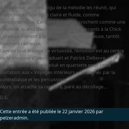
À l’évidence, un sens aigu de la mélodie les réunit, qui
s’exprime en une ligne claire et fluide, comme
aérodynamique. Certains thèmes accrochent comme une
chanson, quand d’autres révèlent des accents à la Chick
Corea ou invitent à la méditation tantôt joyeuse, tantôt
finement radieuse.
Loin de tout étalage de virtuosité, l’émotion est au centre
de la musique d’Ivan Paduart et Patrick Deltenre.
Le légendaire duo a évolué en quartette pour cette
invitation aux « Voyages intérieurs », soulignés par la
contrebasse et les percussions.
Alors, on attache sa ceinture, paré au décollage…
D.S.
Cette entrée a été publiée le
22 janvier 2026
par
pelzeradmin
.
Navigation des articles