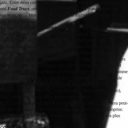
jazz. Entre deux conversations, on pourra céder à la gourmandise de
nos
Food Trucs
, petites escales gourmandes qui ponctueront cette
soirée so, so … blue. Tout ici appelle à la légèreté, au partage et à la
joie pure d’être ensemble.
Au menu, le
quartet de
Matthieu Najean
(Ténor Sax) avec
Wouter
Van den Broeck (Piano), Victor Foulon (Bass) et Matthias De
Waele (Dms). Un jazz résolument « cool », mélodique et
profondément ancré dans la tradition du swing et de la West Coast.
Pour suivre «
The band next door
» se produira au Mom, la porte à
côté! Ce groupe, c
‘
est la réunion complice et historique de cinq piliers
incontournables du jazz liégeois qui, après avoir grandi ensemble et
trainé plus d’une fois au Pelzer (et c’est peu dire!) se retrouvent comme
à la maison sur la scène du MOM pour célébrer une amitié musicale
indéfectible pour la première édition du
Jazz au Thier
. Avec
Greg
Houben (tpt), Quentin Liégeois (Guit.), Pascal Mohy (Piano),
Sam Gerstmans (Bass), Mimi Verderamme (dms).
La nuit finira par envelopper le jardin, mais l’histoire ne s’arrêtera peut-
être pas là. Quand les âmes s’accordent, le temps n’a plus d’emprise.
Et qui sait que, l’ivresse du soir aidant, l’envie de jouer se fera plus
forte que la fatigue
…