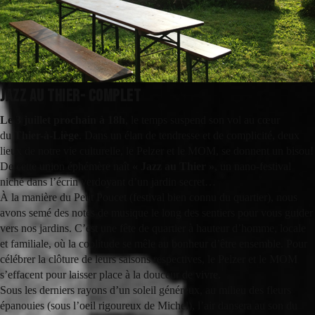
Jazz au Thier- COMPLET
Le 3 juillet prochain à 18h
, le temps suspend son vol au cœur
du
Thier-à-Liège
. Dans un élan de tendresse et de complicité, deux
lieux de notre vie culturelle, le Pelzer et le MOM, se donnent un bisou!
De cette union éphémère naît
« Jazz au Thier »
, un nano-festival
niché dans l’écrin verdoyant d’un jardin secret…
À la manière du Petit Poucet (festival bien connu du quartier), nous
avons semé des notes de musique le long des sentiers pour vous guider
vers nos jardins. C’est une fête de quartier à hauteur d’homme, locale
et familiale, où la coolitude se mêle au bonheur d’être ensemble. Pour
célébrer la clôture de leurs saisons respectives, le Pelzer et le MOM
s’effacent pour laisser place à la douceur de vivre.
Sous les derniers rayons d’un soleil généreux, au milieu des fleurs
épanouies (sous l’oeil rigoureux de Michel), l’air dansera au son du