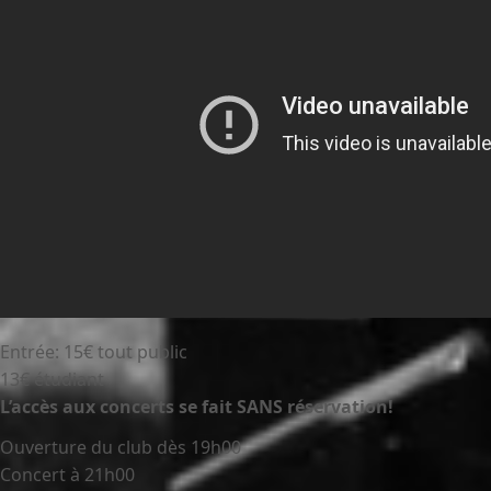
Entrée: 15€ tout public
13€ étudiant
L’accès aux concerts se fait SANS réservation!
Ouverture du club dès 19h00
Concert à 21h00