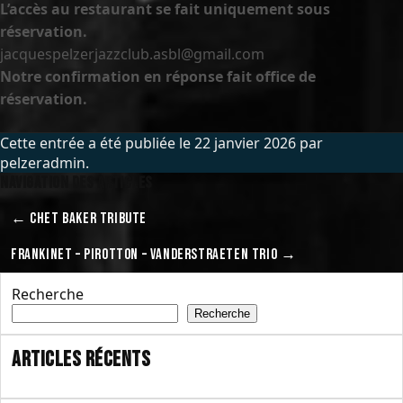
L’accès au restaurant se fait uniquement sous
réservation.
jacquespelzerjazzclub.asbl@gmail.com
Notre confirmation en réponse fait office de
réservation.
Cette entrée a été publiée le
22 janvier 2026
par
pelzeradmin
.
Navigation des articles
←
CHET BAKER TRIBUTE
FRANKINET – PIROTTON – VANDERSTRAETEN TRIO
→
Recherche
Recherche
Articles récents