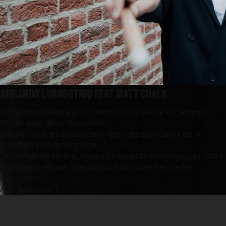
Armando LuongoTrio feat Matt Chalk
Le batteur italien est de retour sur la scène du Jacques
Pelzer avec deux musiciens
extraordinaires pour interpréter des standards de la
tradition afro-américaine.
La formation en trio, sans instruments harmoniques, offre
une liberté et une interaction particulière entre les
musiciens.
À ne pas rater !