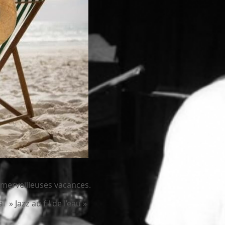
 merveilleuses vacances.
» Jazz au fil de l’eau »